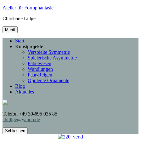
Atelier für Formphantasie
Christiane Lillge
Menü
Start
Kunstprojekte
Verspielte Symmetrie
Spielerische Asymmetrie
Fabelwesen
Wandlungen
Paar-Reigen
Opulente Ornamente
Blog
Aktuelles
Telefon +49 30-695 035 85
chlillge@yahoo.de
Schliessen