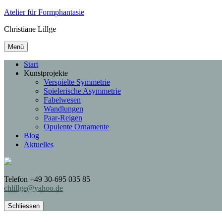
Atelier für Formphantasie
Christiane Lillge
Menü
Start
Kunstprojekte
Verspielte Symmetrie
Spielerische Asymmetrie
Fabelwesen
Wandlungen
Paar-Reigen
Opulente Ornamente
Blog
Aktuelles
Telefon +49 30-695 035 85
chlillge@yahoo.de
Schliessen