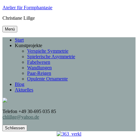
Atelier für Formphantasie
Christiane Lillge
Menü
Start
Kunstprojekte
Verspielte Symmetrie
Spielerische Asymmetrie
Fabelwesen
Wandlungen
Paar-Reigen
Opulente Ornamente
Blog
Aktuelles
Telefon +49 30-695 035 85
chlillge@yahoo.de
Schliessen