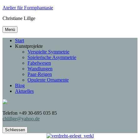
Atelier für Formphantasie
Christiane Lillge
Menü
Start
Kunstprojekte
Verspielte Symmetrie
Spielerische Asymmetrie
Fabelwesen
Wandlungen
Paar-Reigen
Opulente Ornamente
Blog
Aktuelles
Telefon +49 30-695 035 85
chlillge@yahoo.de
Schliessen